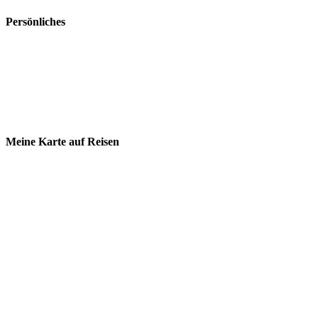
Persönliches
Über mich
Meine Reisevorbereitung
Meine Bucket List
Meine persönliche Packliste
Dein Airbnb Startguthaben
Meine Karte auf Reisen