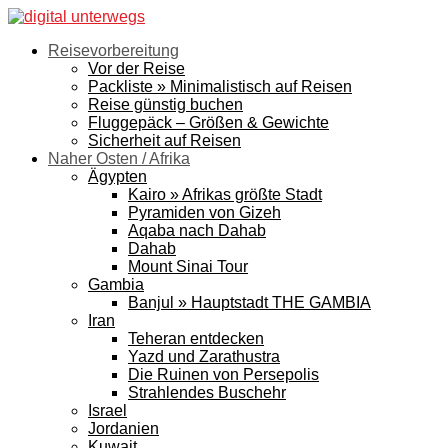
Reisevorbereitung
Vor der Reise
Packliste » Minimalistisch auf Reisen
Reise günstig buchen
Fluggepäck – Größen & Gewichte
Sicherheit auf Reisen
Naher Osten / Afrika
Ägypten
Kairo » Afrikas größte Stadt
Pyramiden von Gizeh
Aqaba nach Dahab
Dahab
Mount Sinai Tour
Gambia
Banjul » Hauptstadt THE GAMBIA
Iran
Teheran entdecken
Yazd und Zarathustra
Die Ruinen von Persepolis
Strahlendes Buschehr
Israel
Jordanien
Kuwait