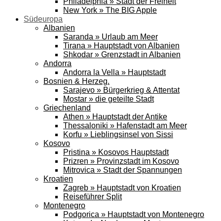
Philadelphia » Stadt der Freiheit
New York » The BIG Apple
Südeuropa
Albanien
Saranda » Urlaub am Meer
Tirana » Hauptstadt von Albanien
Shkodar » Grenzstadt in Albanien
Andorra
Andorra la Vella » Hauptstadt
Bosnien & Herzeg.
Sarajevo » Bürgerkrieg & Attentat
Mostar » die geteilte Stadt
Griechenland
Athen » Hauptstadt der Antike
Thessaloniki » Hafenstadt am Meer
Korfu » Lieblingsinsel von Sissi
Kosovo
Pristina » Kosovos Hauptstadt
Prizren » Provinzstadt im Kosovo
Mitrovica » Stadt der Spannungen
Kroatien
Zagreb » Hauptstadt von Kroatien
Reiseführer Split
Montenegro
Podgorica » Hauptstadt von Montenegro