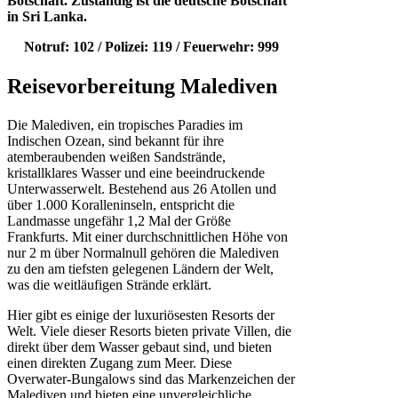
Botschaft. Zuständig ist die deutsche Botschaft
in Sri Lanka.
Notruf: 102 / Polizei: 119 / Feuerwehr: 999
Reisevorbereitung Malediven
Die Malediven, ein tropisches Paradies im
Indischen Ozean, sind bekannt für ihre
atemberaubenden weißen Sandstrände,
kristallklares Wasser und eine beeindruckende
Unterwasserwelt. Bestehend aus 26 Atollen und
über 1.000 Koralleninseln, entspricht die
Landmasse ungefähr 1,2 Mal der Größe
Frankfurts. Mit einer durchschnittlichen Höhe von
nur 2 m über Normalnull gehören die Malediven
zu den am tiefsten gelegenen Ländern der Welt,
was die weitläufigen Strände erklärt.
Hier gibt es einige der luxuriösesten Resorts der
Welt. Viele dieser Resorts bieten private Villen, die
direkt über dem Wasser gebaut sind, und bieten
einen direkten Zugang zum Meer. Diese
Overwater-Bungalows sind das Markenzeichen der
Malediven und bieten eine unvergleichliche