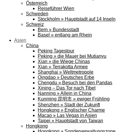
Österreich
Reiseführer Wien
Schweden
Stockholm » Hauptstadt auf 14 Inseln
Schweiz
Bern » Bundesstadt
Basel » entlang am Rhein
Asien
China
Peking Tagestour
Peking » die Mauer bei Mutianyu
Xian » die Wiege Chinas
Xian » Terrakotta Armee
Shanghai » Weltmetropole
Qingdao » Deutsches Erbe
Chengdu » Besuch bei den Pandas
Xining – Das Tor nach Tibet
Nanning » Allein in China
Kunming 昆明市 » ewiger Frühling
Shenzhen » Stadt der Zukunft
Hongkong » Englischer Charme
Macao » Las Vegas in Asien
Taipei » Hauptstadt von Taiwan
Hongkong
Hongkong » Sonderverwaltungszone