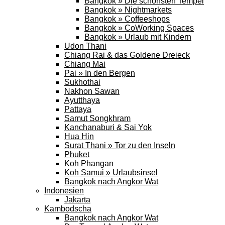
Bangkok » Die schönsten Tempel
Bangkok » Nightmarkets
Bangkok » Coffeeshops
Bangkok » CoWorking Spaces
Bangkok » Urlaub mit Kindern
Udon Thani
Chiang Rai & das Goldene Dreieck
Chiang Mai
Pai » In den Bergen
Sukhothai
Nakhon Sawan
Ayutthaya
Pattaya
Samut Songkhram
Kanchanaburi & Sai Yok
Hua Hin
Surat Thani » Tor zu den Inseln
Phuket
Koh Phangan
Koh Samui » Urlaubsinsel
Bangkok nach Angkor Wat
Indonesien
Jakarta
Kambodscha
Bangkok nach Angkor Wat