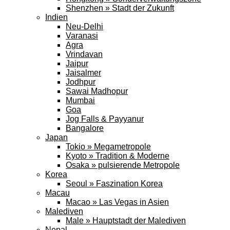
Shenzhen » Stadt der Zukunft
Indien
Neu-Delhi
Varanasi
Agra
Vrindavan
Jaipur
Jaisalmer
Jodhpur
Sawai Madhopur
Mumbai
Goa
Jog Falls & Payyanur
Bangalore
Japan
Tokio » Megametropole
Kyoto » Tradition & Moderne
Osaka » pulsierende Metropole
Korea
Seoul » Faszination Korea
Macau
Macao » Las Vegas in Asien
Malediven
Male » Hauptstadt der Malediven
Nepal