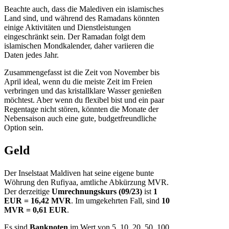
Beachte auch, dass die Malediven ein islamisches
Land sind, und während des Ramadans könnten
einige Aktivitäten und Dienstleistungen
eingeschränkt sein. Der Ramadan folgt dem
islamischen Mondkalender, daher variieren die
Daten jedes Jahr.
Zusammengefasst ist die Zeit von November bis
April ideal, wenn du die meiste Zeit im Freien
verbringen und das kristallklare Wasser genießen
möchtest. Aber wenn du flexibel bist und ein paar
Regentage nicht stören, könnten die Monate der
Nebensaison auch eine gute, budgetfreundliche
Option sein.
Geld
Der Inselstaat Maldiven hat seine eigene bunte
Wöhrung den Rufiyaa, amtliche Abkürzung MVR.
Der derzeitige
Umrechnungskurs (09/23)
ist
1
EUR = 16,42 MVR
. Im umgekehrten Fall, sind
10
MVR = 0,61 EUR
.
Es sind
Banknoten
im Wert von 5, 10, 20, 50, 100