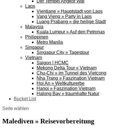
Der Tempel Angkor Wat
Laos
Vientiane » Hauptstadt von Laos
Vang Vieng » Party in Laos
Luang Prabang » die heilige Stadt
Malaysia
Kuala Lumpur » Auf den Petronas
Philippinen
Metro Manila
Singapur
Singapur City » Tagestour
Vietnam
Saigon | HCMC
Mekong Delta Tour » Vietnam
Chu-Chi » im Tunnel des Vietcong
Nha Trang » Faszination Vietnam
Hoi An » Weltkulturerbe
Hanoi » Faszination Vietnam
Halong Bay » traumhafte Natur
Bucket List
Seite wählen
Malediven » Reisevorbereitung