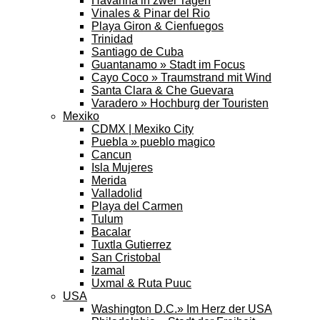
Havanna in zwei Tagen
Vinales & Pinar del Rio
Playa Giron & Cienfuegos
Trinidad
Santiago de Cuba
Guantanamo » Stadt im Focus
Cayo Coco » Traumstrand mit Wind
Santa Clara & Che Guevara
Varadero » Hochburg der Touristen
Mexiko
CDMX | Mexiko City
Puebla » pueblo magico
Cancun
Isla Mujeres
Merida
Valladolid
Playa del Carmen
Tulum
Bacalar
Tuxtla Gutierrez
San Cristobal
Izamal
Uxmal & Ruta Puuc
USA
Washington D.C.» Im Herz der USA