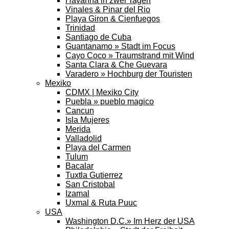
Havanna in zwei Tagen
Vinales & Pinar del Rio
Playa Giron & Cienfuegos
Trinidad
Santiago de Cuba
Guantanamo » Stadt im Focus
Cayo Coco » Traumstrand mit Wind
Santa Clara & Che Guevara
Varadero » Hochburg der Touristen
Mexiko
CDMX | Mexiko City
Puebla » pueblo magico
Cancun
Isla Mujeres
Merida
Valladolid
Playa del Carmen
Tulum
Bacalar
Tuxtla Gutierrez
San Cristobal
Izamal
Uxmal & Ruta Puuc
USA
Washington D.C.» Im Herz der USA