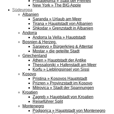
Philadelphia » Stadt der Freiheit
New York » The BIG Apple
Südeuropa
Albanien
Saranda » Urlaub am Meer
Tirana » Hauptstadt von Albanien
Shkodar » Grenzstadt in Albanien
Andorra
Andorra la Vella » Hauptstadt
Bosnien & Herzeg.
Sarajevo » Bürgerkrieg & Attentat
Mostar » die geteilte Stadt
Griechenland
Athen » Hauptstadt der Antike
Thessaloniki » Hafenstadt am Meer
Korfu » Lieblingsinsel von Sissi
Kosovo
Pristina » Kosovos Hauptstadt
Prizren » Provinzstadt im Kosovo
Mitrovica » Stadt der Spannungen
Kroatien
Zagreb » Hauptstadt von Kroatien
Reiseführer Split
Montenegro
Podgorica » Hauptstadt von Montenegro