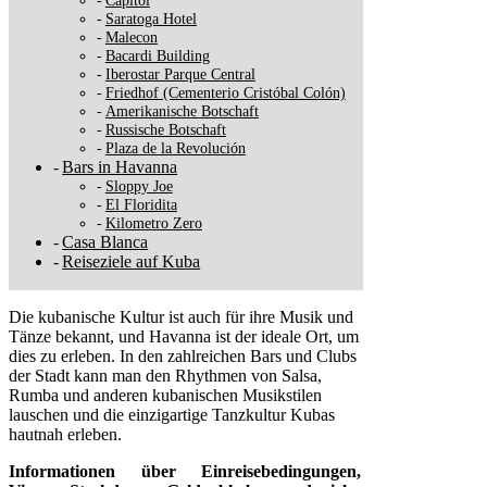
Capitol
Saratoga Hotel
Malecon
Bacardi Building
Iberostar Parque Central
Friedhof (Cementerio Cristóbal Colón)
Amerikanische Botschaft
Russische Botschaft
Plaza de la Revolución
Bars in Havanna
Sloppy Joe
El Floridita
Kilometro Zero
Casa Blanca
Reiseziele auf Kuba
Die kubanische Kultur ist auch für ihre Musik und
Tänze bekannt, und Havanna ist der ideale Ort, um
dies zu erleben. In den zahlreichen Bars und Clubs
der Stadt kann man den Rhythmen von Salsa,
Rumba und anderen kubanischen Musikstilen
lauschen und die einzigartige Tanzkultur Kubas
hautnah erleben.
Informationen über Einreise­bedingungen,