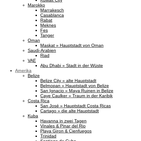
Kuwait City
Marokko
Marrakesch
Casablanca
Rabat
Meknes
Fes
Tanger
Oman
Maskat » Hauptstadt von Oman
Saudi-Arabien
Riad
VAE
Abu Dhabi » Stadt in der Wüste
Amerika
Belize
Belize City » alte Hauptstadt
Belmopan » Hauptstadt von Belize
San Ignacio » Maya Ruinen in Belize
Caye Caulker » Traum in der Karibik
Costa Rica
San José » Hauptstadt Costa Ricas
Cartago » die alte Hauptstadt
Kuba
Havanna in zwei Tagen
Vinales & Pinar del Rio
Playa Giron & Cienfuegos
Trinidad