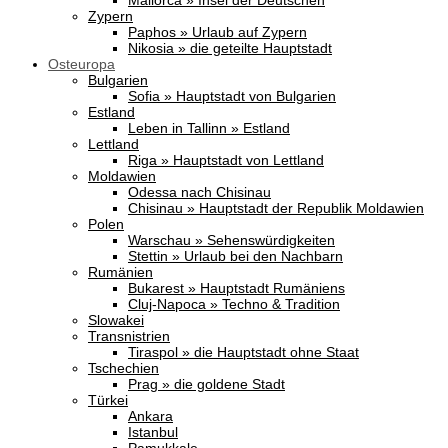
Mallorca » Insel der Deutschen
Zypern
Paphos » Urlaub auf Zypern
Nikosia » die geteilte Hauptstadt
Osteuropa
Bulgarien
Sofia » Hauptstadt von Bulgarien
Estland
Leben in Tallinn » Estland
Lettland
Riga » Hauptstadt von Lettland
Moldawien
Odessa nach Chisinau
Chisinau » Hauptstadt der Republik Moldawien
Polen
Warschau » Sehenswürdigkeiten
Stettin » Urlaub bei den Nachbarn
Rumänien
Bukarest » Hauptstadt Rumäniens
Cluj-Napoca » Techno & Tradition
Slowakei
Transnistrien
Tiraspol » die Hauptstadt ohne Staat
Tschechien
Prag » die goldene Stadt
Türkei
Ankara
Istanbul