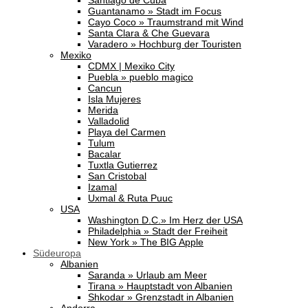
Santiago de Cuba
Guantanamo » Stadt im Focus
Cayo Coco » Traumstrand mit Wind
Santa Clara & Che Guevara
Varadero » Hochburg der Touristen
Mexiko
CDMX | Mexiko City
Puebla » pueblo magico
Cancun
Isla Mujeres
Merida
Valladolid
Playa del Carmen
Tulum
Bacalar
Tuxtla Gutierrez
San Cristobal
Izamal
Uxmal & Ruta Puuc
USA
Washington D.C.» Im Herz der USA
Philadelphia » Stadt der Freiheit
New York » The BIG Apple
Südeuropa
Albanien
Saranda » Urlaub am Meer
Tirana » Hauptstadt von Albanien
Shkodar » Grenzstadt in Albanien