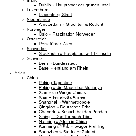
Irland
Dublin » Hauptstadt der grünen Insel
Luxemburg
Luxemburg Stadt
Niederlande
Amsterdam » Grachten & Rotlicht
Norwegen
Oslo » Faszination Norwegen
Österreich
Reiseführer Wien
Schweden
Stockholm » Hauptstadt auf 14 Inseln
Schweiz
Bern » Bundesstadt
Basel » entlang am Rhein
Asien
China
Peking Tagestour
Peking » die Mauer bei Mutianyu
Xian » die Wiege Chinas
Xian » Terrakotta Armee
Shanghai » Weltmetropole
Qingdao » Deutsches Erbe
Chengdu » Besuch bei den Pandas
Xining – Das Tor nach Tibet
Nanning » Allein in China
Kunming 昆明市 » ewiger Frühling
Shenzhen » Stadt der Zukunft