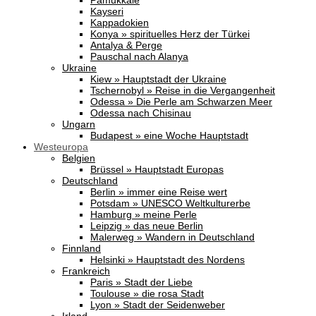
Pamukkale
Kayseri
Kappadokien
Konya » spirituelles Herz der Türkei
Antalya & Perge
Pauschal nach Alanya
Ukraine
Kiew » Hauptstadt der Ukraine
Tschernobyl » Reise in die Vergangenheit
Odessa » Die Perle am Schwarzen Meer
Odessa nach Chisinau
Ungarn
Budapest » eine Woche Hauptstadt
Westeuropa
Belgien
Brüssel » Hauptstadt Europas
Deutschland
Berlin » immer eine Reise wert
Potsdam » UNESCO Weltkulturerbe
Hamburg » meine Perle
Leipzig » das neue Berlin
Malerweg » Wandern in Deutschland
Finnland
Helsinki » Hauptstadt des Nordens
Frankreich
Paris » Stadt der Liebe
Toulouse » die rosa Stadt
Lyon » Stadt der Seidenweber