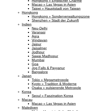
Hongkong » Englischer Charme
Macao » Las Vegas in Asien
Taipei » Hauptstadt von Taiwan
Hongkong
Hongkong » Sonderverwaltungszone
Shenzhen » Stadt der Zukunft
Indien
Neu-Delhi
Varanasi
Agra
Vrindavan
Jaipur
Jaisalmer
Jodhpur
Sawai Madhopur
Mumbai
Goa
Jog Falls & Payyanur
Bangalore
Japan
Tokio » Megametropole
Kyoto » Tradition & Moderne
Osaka » pulsierende Metropole
Korea
Seoul » Faszination Korea
Macau
Macao » Las Vegas in Asien
Malediven