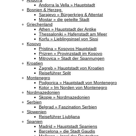
Andorra
Andorra la Vella » Hauptstadt
Bosnien & Herzeg.
Sarajevo » Bürgerkrieg & Attentat
Mostar » die geteilte Stadt
Griechenland
Athen » Hauptstadt der Antike
Thessaloniki » Hafenstadt am Meer
Korfu » Lieblingsinsel von Sissi
Kosovo
Pristina » Kosovos Hauptstadt
Prizren » Provinzstadt im Kosovo
Mitrovica » Stadt der Spannungen
Kroatien
Zagreb » Hauptstadt von Kroatien
Reiseführer Split
Montenegro
Podgorica » Hauptstadt von Montenegro
Kotor » Im Norden von Montenegro
Nordmazedonien
Skopje » Nordmazedonien
Serbien
Belgrad » Faszination Serbien
Slowenien
Reiseführer Ljubljana
Spanien
Madrid » Hauptstadt Spaniens
Barcelona » die Stadt Gaudis