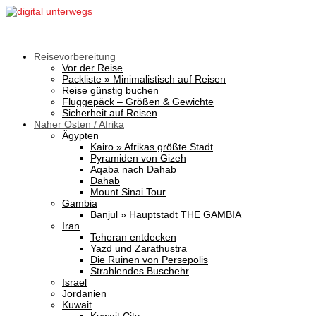
Reisevorbereitung
Vor der Reise
Packliste » Minimalistisch auf Reisen
Reise günstig buchen
Fluggepäck – Größen & Gewichte
Sicherheit auf Reisen
Naher Osten / Afrika
Ägypten
Kairo » Afrikas größte Stadt
Pyramiden von Gizeh
Aqaba nach Dahab
Dahab
Mount Sinai Tour
Gambia
Banjul » Hauptstadt THE GAMBIA
Iran
Teheran entdecken
Yazd und Zarathustra
Die Ruinen von Persepolis
Strahlendes Buschehr
Israel
Jordanien
Kuwait