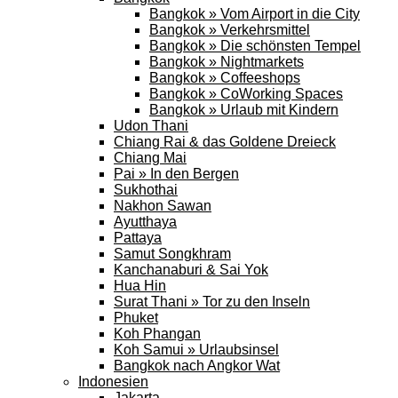
Bangkok » Vom Airport in die City
Bangkok » Verkehrsmittel
Bangkok » Die schönsten Tempel
Bangkok » Nightmarkets
Bangkok » Coffeeshops
Bangkok » CoWorking Spaces
Bangkok » Urlaub mit Kindern
Udon Thani
Chiang Rai & das Goldene Dreieck
Chiang Mai
Pai » In den Bergen
Sukhothai
Nakhon Sawan
Ayutthaya
Pattaya
Samut Songkhram
Kanchanaburi & Sai Yok
Hua Hin
Surat Thani » Tor zu den Inseln
Phuket
Koh Phangan
Koh Samui » Urlaubsinsel
Bangkok nach Angkor Wat
Indonesien
Jakarta