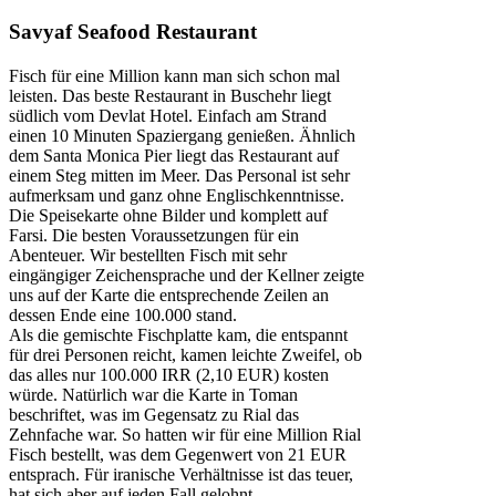
Savyaf Seafood Restaurant
Fisch für eine Million kann man sich schon mal
leisten. Das beste Restaurant in Buschehr liegt
südlich vom Devlat Hotel. Einfach am Strand
einen 10 Minuten Spaziergang genießen. Ähnlich
dem Santa Monica Pier liegt das Restaurant auf
einem Steg mitten im Meer. Das Personal ist sehr
aufmerksam und ganz ohne Englischkenntnisse.
Die Speisekarte ohne Bilder und komplett auf
Farsi. Die besten Voraussetzungen für ein
Abenteuer. Wir bestellten Fisch mit sehr
eingängiger Zeichensprache und der Kellner zeigte
uns auf der Karte die entsprechende Zeilen an
dessen Ende eine 100.000 stand.
Als die gemischte Fischplatte kam, die entspannt
für drei Personen reicht, kamen leichte Zweifel, ob
das alles nur 100.000 IRR (2,10 EUR) kosten
würde. Natürlich war die Karte in Toman
beschriftet, was im Gegensatz zu Rial das
Zehnfache war. So hatten wir für eine Million Rial
Fisch bestellt, was dem Gegenwert von 21 EUR
entsprach. Für iranische Verhältnisse ist das teuer,
hat sich aber auf jeden Fall gelohnt.