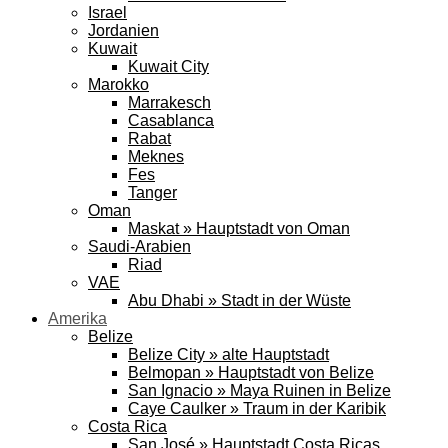
Israel
Jordanien
Kuwait
Kuwait City
Marokko
Marrakesch
Casablanca
Rabat
Meknes
Fes
Tanger
Oman
Maskat » Hauptstadt von Oman
Saudi-Arabien
Riad
VAE
Abu Dhabi » Stadt in der Wüste
Amerika
Belize
Belize City » alte Hauptstadt
Belmopan » Hauptstadt von Belize
San Ignacio » Maya Ruinen in Belize
Caye Caulker » Traum in der Karibik
Costa Rica
San José » Hauptstadt Costa Ricas