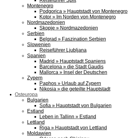
Reiseführer Split
Montenegro
Podgorica » Hauptstadt von Montenegro
Kotor » Im Norden von Montenegro
Nordmazedonien
Skopje » Nordmazedonien
Serbien
Belgrad » Faszination Serbien
Slowenien
Reiseführer Ljubljana
Spanien
Madrid » Hauptstadt Spaniens
Barcelona » die Stadt Gaudis
Mallorca » Insel der Deutschen
Zypern
Paphos » Urlaub auf Zypern
Nikosia » die geteilte Hauptstadt
Osteuropa
Bulgarien
Sofia » Hauptstadt von Bulgarien
Estland
Leben in Tallinn » Estland
Lettland
Riga » Hauptstadt von Lettland
Moldawien