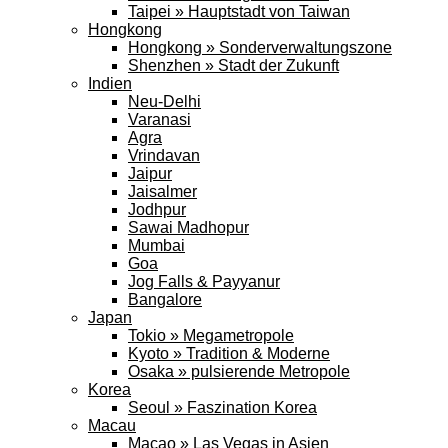
Taipei » Hauptstadt von Taiwan
Hongkong
Hongkong » Sonderverwaltungszone
Shenzhen » Stadt der Zukunft
Indien
Neu-Delhi
Varanasi
Agra
Vrindavan
Jaipur
Jaisalmer
Jodhpur
Sawai Madhopur
Mumbai
Goa
Jog Falls & Payyanur
Bangalore
Japan
Tokio » Megametropole
Kyoto » Tradition & Moderne
Osaka » pulsierende Metropole
Korea
Seoul » Faszination Korea
Macau
Macao » Las Vegas in Asien