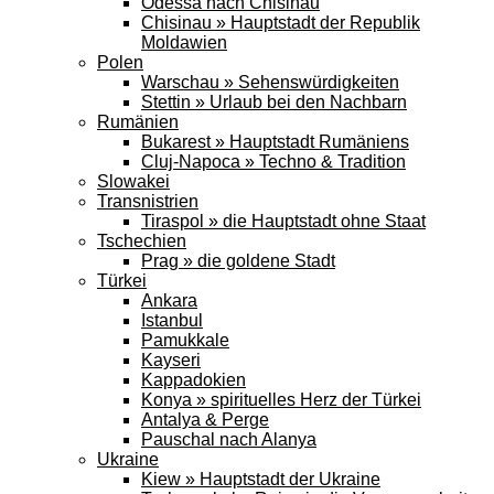
Odessa nach Chisinau
Chisinau » Hauptstadt der Republik
Moldawien
Polen
Warschau » Sehenswürdigkeiten
Stettin » Urlaub bei den Nachbarn
Rumänien
Bukarest » Hauptstadt Rumäniens
Cluj-Napoca » Techno & Tradition
Slowakei
Transnistrien
Tiraspol » die Hauptstadt ohne Staat
Tschechien
Prag » die goldene Stadt
Türkei
Ankara
Istanbul
Pamukkale
Kayseri
Kappadokien
Konya » spirituelles Herz der Türkei
Antalya & Perge
Pauschal nach Alanya
Ukraine
Kiew » Hauptstadt der Ukraine