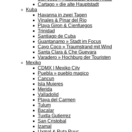
Cartago » die alte Hauptstadt
Kuba
Havanna in zwei Tagen
Vinales & Pinar del Rio
Playa Giron & Cienfuegos
Trinidad
Santiago de Cuba
Guantanamo » Stadt im Focus
Cayo Coco » Traumstrand mit Wind
Santa Clara & Che Guevara
Varadero » Hochburg der Touristen
Mexiko
CDMX | Mexiko City
Puebla » pueblo magico
Cancun
Isla Mujeres
Merida
Valladolid
Playa del Carmen
Tulum
Bacalar
Tuxtla Gutierrez
San Cristobal
Izamal
Uxmal & Ruta Puuc