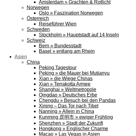
Amsterdam » Grachten & Rotlicht
Norwegen
Oslo » Faszination Norwegen
Österreich
Reiseführer Wien
Schweden
Stockholm » Hauptstadt auf 14 Inseln
Schweiz
Bern » Bundesstadt
Basel » entlang am Rhein
Asien
China
Peking Tagestour
Peking » die Mauer bei Mutianyu
Xian » die Wiege Chinas
Xian » Terrakotta Armee
Shanghai » Weltmetropole
Qingdao » Deutsches Erbe
Chengdu » Besuch bei den Pandas
Xining – Das Tor nach Tibet
Nanning » Allein in China
Kunming 昆明市 » ewiger Frühling
Shenzhen » Stadt der Zukunft
Hongkong » Englischer Charme
Macao » Las Vegas in Asien