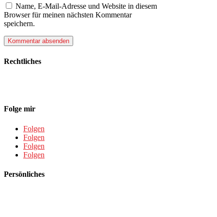
Name, E-Mail-Adresse und Website in diesem
Browser für meinen nächsten Kommentar
speichern.
Rechtliches
Datenschutz
Impressum
Folge mir
Folgen
Folgen
Folgen
Folgen
Persönliches
Über mich
Meine Reisevorbereitung
Meine Bucket List