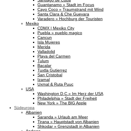
Santiago de Cuba
Guantanamo » Stadt im Focus
Cayo Coco » Traumstrand mit Wind
Santa Clara & Che Guevara
Varadero » Hochburg der Touristen
Mexiko
CDMX | Mexiko City
Puebla » pueblo magico
Cancun
Isla Mujeres
Merida
Valladolid
Playa del Carmen
Tulum
Bacalar
Tuxtla Gutierrez
San Cristobal
Izamal
Uxmal & Ruta Puuc
USA
Washington D.C.» Im Herz der USA
Philadelphia » Stadt der Freiheit
New York » The BIG Apple
Südeuropa
Albanien
Saranda » Urlaub am Meer
Tirana » Hauptstadt von Albanien
Shkodar » Grenzstadt in Albanien