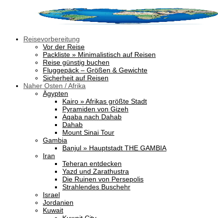
Reisevorbereitung
Vor der Reise
Packliste » Minimalistisch auf Reisen
Reise günstig buchen
Fluggepäck – Größen & Gewichte
Sicherheit auf Reisen
Naher Osten / Afrika
Ägypten
Kairo » Afrikas größte Stadt
Pyramiden von Gizeh
Aqaba nach Dahab
Dahab
Mount Sinai Tour
Gambia
Banjul » Hauptstadt THE GAMBIA
Iran
Teheran entdecken
Yazd und Zarathustra
Die Ruinen von Persepolis
Strahlendes Buschehr
Israel
Jordanien
Kuwait