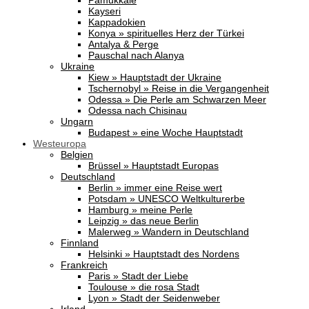
Pamukkale
Kayseri
Kappadokien
Konya » spirituelles Herz der Türkei
Antalya & Perge
Pauschal nach Alanya
Ukraine
Kiew » Hauptstadt der Ukraine
Tschernobyl » Reise in die Vergangenheit
Odessa » Die Perle am Schwarzen Meer
Odessa nach Chisinau
Ungarn
Budapest » eine Woche Hauptstadt
Westeuropa
Belgien
Brüssel » Hauptstadt Europas
Deutschland
Berlin » immer eine Reise wert
Potsdam » UNESCO Weltkulturerbe
Hamburg » meine Perle
Leipzig » das neue Berlin
Malerweg » Wandern in Deutschland
Finnland
Helsinki » Hauptstadt des Nordens
Frankreich
Paris » Stadt der Liebe
Toulouse » die rosa Stadt
Lyon » Stadt der Seidenweber