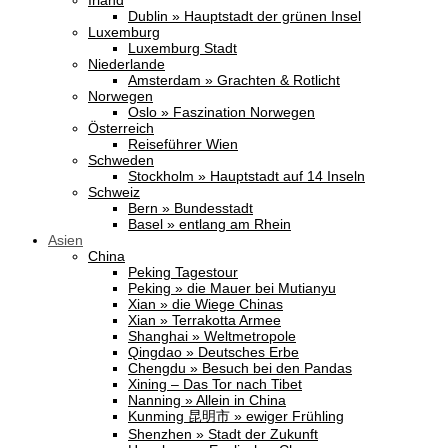
Irland
Dublin » Hauptstadt der grünen Insel
Luxemburg
Luxemburg Stadt
Niederlande
Amsterdam » Grachten & Rotlicht
Norwegen
Oslo » Faszination Norwegen
Österreich
Reiseführer Wien
Schweden
Stockholm » Hauptstadt auf 14 Inseln
Schweiz
Bern » Bundesstadt
Basel » entlang am Rhein
Asien
China
Peking Tagestour
Peking » die Mauer bei Mutianyu
Xian » die Wiege Chinas
Xian » Terrakotta Armee
Shanghai » Weltmetropole
Qingdao » Deutsches Erbe
Chengdu » Besuch bei den Pandas
Xining – Das Tor nach Tibet
Nanning » Allein in China
Kunming 昆明市 » ewiger Frühling
Shenzhen » Stadt der Zukunft