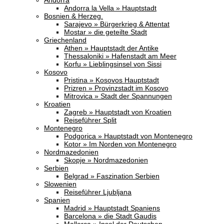
Andorra
Andorra la Vella » Hauptstadt
Bosnien & Herzeg.
Sarajevo » Bürgerkrieg & Attentat
Mostar » die geteilte Stadt
Griechenland
Athen » Hauptstadt der Antike
Thessaloniki » Hafenstadt am Meer
Korfu » Lieblingsinsel von Sissi
Kosovo
Pristina » Kosovos Hauptstadt
Prizren » Provinzstadt im Kosovo
Mitrovica » Stadt der Spannungen
Kroatien
Zagreb » Hauptstadt von Kroatien
Reiseführer Split
Montenegro
Podgorica » Hauptstadt von Montenegro
Kotor » Im Norden von Montenegro
Nordmazedonien
Skopje » Nordmazedonien
Serbien
Belgrad » Faszination Serbien
Slowenien
Reiseführer Ljubljana
Spanien
Madrid » Hauptstadt Spaniens
Barcelona » die Stadt Gaudis