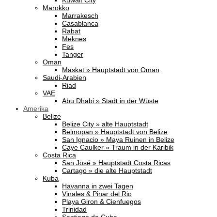
Kuwait City
Marokko
Marrakesch
Casablanca
Rabat
Meknes
Fes
Tanger
Oman
Maskat » Hauptstadt von Oman
Saudi-Arabien
Riad
VAE
Abu Dhabi » Stadt in der Wüste
Amerika
Belize
Belize City » alte Hauptstadt
Belmopan » Hauptstadt von Belize
San Ignacio » Maya Ruinen in Belize
Caye Caulker » Traum in der Karibik
Costa Rica
San José » Hauptstadt Costa Ricas
Cartago » die alte Hauptstadt
Kuba
Havanna in zwei Tagen
Vinales & Pinar del Rio
Playa Giron & Cienfuegos
Trinidad