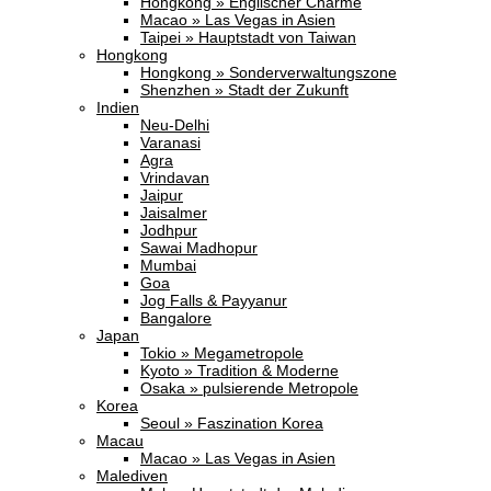
Hongkong » Englischer Charme
Macao » Las Vegas in Asien
Taipei » Hauptstadt von Taiwan
Hongkong
Hongkong » Sonderverwaltungszone
Shenzhen » Stadt der Zukunft
Indien
Neu-Delhi
Varanasi
Agra
Vrindavan
Jaipur
Jaisalmer
Jodhpur
Sawai Madhopur
Mumbai
Goa
Jog Falls & Payyanur
Bangalore
Japan
Tokio » Megametropole
Kyoto » Tradition & Moderne
Osaka » pulsierende Metropole
Korea
Seoul » Faszination Korea
Macau
Macao » Las Vegas in Asien
Malediven