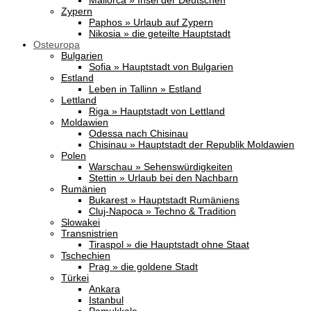
Mallorca » Insel der Deutschen
Zypern
Paphos » Urlaub auf Zypern
Nikosia » die geteilte Hauptstadt
Osteuropa
Bulgarien
Sofia » Hauptstadt von Bulgarien
Estland
Leben in Tallinn » Estland
Lettland
Riga » Hauptstadt von Lettland
Moldawien
Odessa nach Chisinau
Chisinau » Hauptstadt der Republik Moldawien
Polen
Warschau » Sehenswürdigkeiten
Stettin » Urlaub bei den Nachbarn
Rumänien
Bukarest » Hauptstadt Rumäniens
Cluj-Napoca » Techno & Tradition
Slowakei
Transnistrien
Tiraspol » die Hauptstadt ohne Staat
Tschechien
Prag » die goldene Stadt
Türkei
Ankara
Istanbul