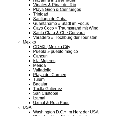
Havanna in zwei Tagen
Vinales & Pinar del Rio
Playa Giron & Cienfuegos
Trinidad
Santiago de Cuba
Guantanamo » Stadt im Focus
Cayo Coco » Traumstrand mit Wind
Santa Clara & Che Guevara
Varadero » Hochburg der Touristen
Mexiko
CDMX | Mexiko City
Puebla » pueblo magico
Cancun
Isla Mujeres
Merida
Valladolid
Playa del Carmen
Tulum
Bacalar
Tuxtla Gutierrez
San Cristobal
Izamal
Uxmal & Ruta Puuc
USA
Washington D.C.» Im Herz der USA