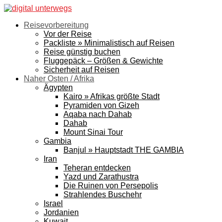
Reisevorbereitung
Vor der Reise
Packliste » Minimalistisch auf Reisen
Reise günstig buchen
Fluggepäck – Größen & Gewichte
Sicherheit auf Reisen
Naher Osten / Afrika
Ägypten
Kairo » Afrikas größte Stadt
Pyramiden von Gizeh
Aqaba nach Dahab
Dahab
Mount Sinai Tour
Gambia
Banjul » Hauptstadt THE GAMBIA
Iran
Teheran entdecken
Yazd und Zarathustra
Die Ruinen von Persepolis
Strahlendes Buschehr
Israel
Jordanien
Kuwait