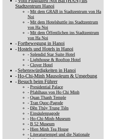
Vom Flughafen Noi Bai (HAN) ins
Stadtzentrum Hanoi
Mit dem GRAB in Stadtzentrum von Ha
Noi
Mit dem Hotelshuttle ins Stadtzentrum
von Ha Noi
Mit dem Öffentlichen ins Stadtzentrum
von Ha Noi
Fortbewegung in Hanoi
Hostels und Hotels in Hanoi
Splendid Star Suite Hotel
Lighthouse & Rooftop Hotel
Clover Hotel
Sehenswürdigkeiten in Hanoi
Ho-Chi-Minh Mausoleum & Umgebung
Besuch beim Führer
Presidential Palace
Pfahlhaus von Ho Chi Minh
Quan Thanh Temple
Tran Quoc-Pagode
Đền Thủy Trung Tiên
Einsäulenpagode
Ho-Chi-Minh-Museum
B 52 Museum
Hien Minh Tea House
Literaturtempel und die Nationale