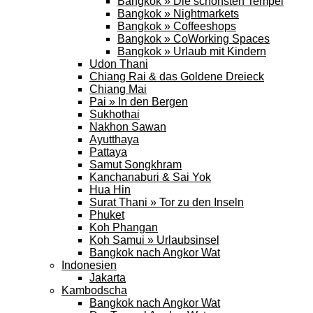
Bangkok » Die schönsten Tempel
Bangkok » Nightmarkets
Bangkok » Coffeeshops
Bangkok » CoWorking Spaces
Bangkok » Urlaub mit Kindern
Udon Thani
Chiang Rai & das Goldene Dreieck
Chiang Mai
Pai » In den Bergen
Sukhothai
Nakhon Sawan
Ayutthaya
Pattaya
Samut Songkhram
Kanchanaburi & Sai Yok
Hua Hin
Surat Thani » Tor zu den Inseln
Phuket
Koh Phangan
Koh Samui » Urlaubsinsel
Bangkok nach Angkor Wat
Indonesien
Jakarta
Kambodscha
Bangkok nach Angkor Wat