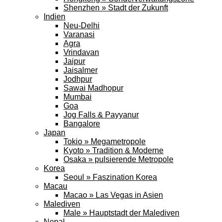
Shenzhen » Stadt der Zukunft
Indien
Neu-Delhi
Varanasi
Agra
Vrindavan
Jaipur
Jaisalmer
Jodhpur
Sawai Madhopur
Mumbai
Goa
Jog Falls & Payyanur
Bangalore
Japan
Tokio » Megametropole
Kyoto » Tradition & Moderne
Osaka » pulsierende Metropole
Korea
Seoul » Faszination Korea
Macau
Macao » Las Vegas in Asien
Malediven
Male » Hauptstadt der Malediven
Nepal