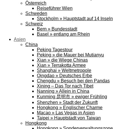
Österreich
Reiseführer Wien
Schweden
Stockholm » Hauptstadt auf 14 Inseln
Schweiz
Bern » Bundesstadt
Basel » entlang am Rhein
Asien
China
Peking Tagestour
Peking » die Mauer bei Mutianyu
Xian » die Wiege Chinas
Xian » Terrakotta Armee
Shanghai » Weltmetropole
Qingdao » Deutsches Erbe
Chengdu » Besuch bei den Pandas
Xining – Das Tor nach Tibet
Nanning » Allein in China
Kunming 昆明市 » ewiger Frühling
Shenzhen » Stadt der Zukunft
Hongkong » Englischer Charme
Macao » Las Vegas in Asien
Taipei » Hauptstadt von Taiwan
Hongkong
Hongkong » Sonderverwaltungszone