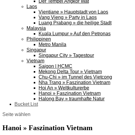
Der Tempel Angkor Wat
Laos
Vientiane » Hauptstadt von Laos
Vang Vieng » Party in Laos
Luang Prabang » die heilige Stadt
Malaysia
Kuala Lumpur » Auf den Petronas
Philippinen
Metro Manila
Singapur
Singapur City » Tagestour
Vietnam
Saigon | HCMC
Mekong Delta Tour » Vietnam
Chu-Chi » im Tunnel des Vietcong
Nha Trang » Faszination Vietnam
Hoi An » Weltkulturerbe
Hanoi » Faszination Vietnam
Halong Bay » traumhafte Natur
Bucket List
Seite wählen
Hanoi » Faszination Vietnam