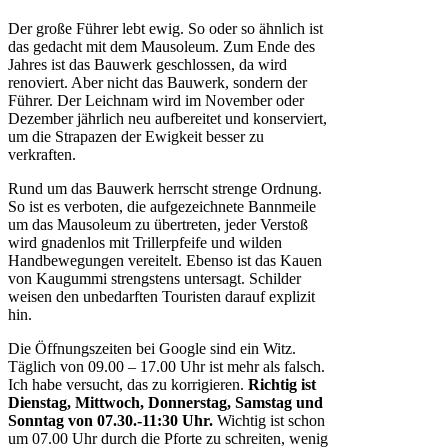
Der große Führer lebt ewig. So oder so ähnlich ist
das gedacht mit dem Mausoleum. Zum Ende des
Jahres ist das Bauwerk geschlossen, da wird
renoviert. Aber nicht das Bauwerk, sondern der
Führer. Der Leichnam wird im November oder
Dezember jährlich neu aufbereitet und konserviert,
um die Strapazen der Ewigkeit besser zu
verkraften.
Rund um das Bauwerk herrscht strenge Ordnung.
So ist es verboten, die aufgezeichnete Bannmeile
um das Mausoleum zu übertreten, jeder Verstoß
wird gnadenlos mit Trillerpfeife und wilden
Handbewegungen vereitelt. Ebenso ist das Kauen
von Kaugummi strengstens untersagt. Schilder
weisen den unbedarften Touristen darauf explizit
hin.
Die Öffnungszeiten bei Google sind ein Witz.
Täglich von 09.00 – 17.00 Uhr ist mehr als falsch.
Ich habe versucht, das zu korrigieren.
Richtig ist
Dienstag, Mittwoch, Donnerstag, Samstag und
Sonntag von 07.30.-11:30 Uhr.
Wichtig ist schon
um 07.00 Uhr durch die Pforte zu schreiten, wenig