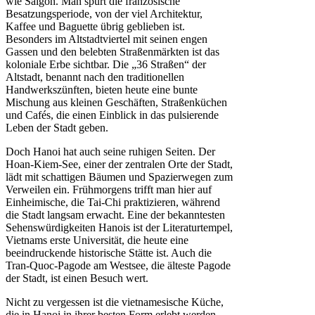
wie Saigon. Man spürt die französische
Besatzungsperiode, von der viel Architektur,
Kaffee und Baguette übrig geblieben ist.
Besonders im Altstadtviertel mit seinen engen
Gassen und den belebten Straßenmärkten ist das
koloniale Erbe sichtbar. Die „36 Straßen“ der
Altstadt, benannt nach den traditionellen
Handwerkszünften, bieten heute eine bunte
Mischung aus kleinen Geschäften, Straßenküchen
und Cafés, die einen Einblick in das pulsierende
Leben der Stadt geben.
Doch Hanoi hat auch seine ruhigen Seiten. Der
Hoan-Kiem-See, einer der zentralen Orte der Stadt,
lädt mit schattigen Bäumen und Spazierwegen zum
Verweilen ein. Frühmorgens trifft man hier auf
Einheimische, die Tai-Chi praktizieren, während
die Stadt langsam erwacht. Eine der bekanntesten
Sehenswürdigkeiten Hanois ist der Literaturtempel,
Vietnams erste Universität, die heute eine
beeindruckende historische Stätte ist. Auch die
Tran-Quoc-Pagode am Westsee, die älteste Pagode
der Stadt, ist einen Besuch wert.
Nicht zu vergessen ist die vietnamesische Küche,
die in Hanoi in ihrer besten Form erlebt werden