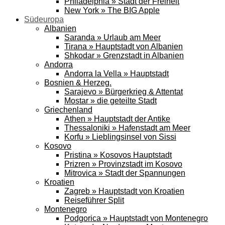
Philadelphia » Stadt der Freiheit
New York » The BIG Apple
Südeuropa
Albanien
Saranda » Urlaub am Meer
Tirana » Hauptstadt von Albanien
Shkodar » Grenzstadt in Albanien
Andorra
Andorra la Vella » Hauptstadt
Bosnien & Herzeg.
Sarajevo » Bürgerkrieg & Attentat
Mostar » die geteilte Stadt
Griechenland
Athen » Hauptstadt der Antike
Thessaloniki » Hafenstadt am Meer
Korfu » Lieblingsinsel von Sissi
Kosovo
Pristina » Kosovos Hauptstadt
Prizren » Provinzstadt im Kosovo
Mitrovica » Stadt der Spannungen
Kroatien
Zagreb » Hauptstadt von Kroatien
Reiseführer Split
Montenegro
Podgorica » Hauptstadt von Montenegro