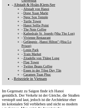
Universität
Altstadt & Hoàn-Kiem-See
Altstadt von Hanoi
Dong Xuan Markt
Ngoc Son Temple
Turtle Tower
Hanoi Selfie Point
The Note Coffee
Kathedrale St. Joseph (Nha Tho Lon)
Vivienne Restaurant
Gefängnis „Hanoi Hilton“ (Hoa Lo
Prison)
Lenin Park
Train Market
Zitadelle von Thăng Long
Flag Tower
Twitter Beans Coffee
Essen in der Tống Duy Tân
Caramen Tuan Phuc
Reiseziele in Vietnam
Im Gegensatz zu Saigon finde ich Hanoi
gemütlich. Der Verkehr ist der Gleiche, die Straßen
verstopft und laut, jedoch ist die Architektur eher
im kolonialen Stil verblieben und nicht so modern