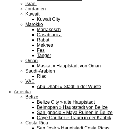
Israel
Jordanien
Kuwait
Kuwait City
Marokko
Marrakesch
Casablanca
Rabat
Meknes
Fes
Tanger
Oman
Maskat » Hauptstadt von Oman
Saudi-Arabien
Riad
VAE
Abu Dhabi » Stadt in der Wüste
Amerika
Belize
Belize City » alte Hauptstadt
Belmopan » Hauptstadt von Belize
San Ignacio » Maya Ruinen in Belize
Caye Caulker » Traum in der Karibik
Costa Rica
San José » Hauptstadt Costa Ricas