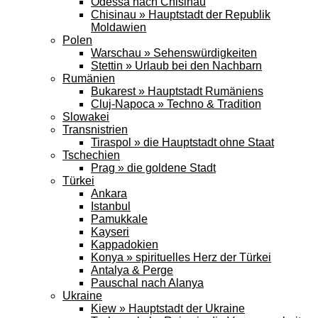
Odessa nach Chisinau
Chisinau » Hauptstadt der Republik
Moldawien
Polen
Warschau » Sehenswürdigkeiten
Stettin » Urlaub bei den Nachbarn
Rumänien
Bukarest » Hauptstadt Rumäniens
Cluj-Napoca » Techno & Tradition
Slowakei
Transnistrien
Tiraspol » die Hauptstadt ohne Staat
Tschechien
Prag » die goldene Stadt
Türkei
Ankara
Istanbul
Pamukkale
Kayseri
Kappadokien
Konya » spirituelles Herz der Türkei
Antalya & Perge
Pauschal nach Alanya
Ukraine
Kiew » Hauptstadt der Ukraine