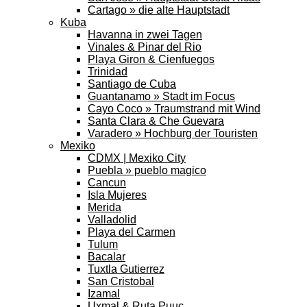
Cartago » die alte Hauptstadt
Kuba
Havanna in zwei Tagen
Vinales & Pinar del Rio
Playa Giron & Cienfuegos
Trinidad
Santiago de Cuba
Guantanamo » Stadt im Focus
Cayo Coco » Traumstrand mit Wind
Santa Clara & Che Guevara
Varadero » Hochburg der Touristen
Mexiko
CDMX | Mexiko City
Puebla » pueblo magico
Cancun
Isla Mujeres
Merida
Valladolid
Playa del Carmen
Tulum
Bacalar
Tuxtla Gutierrez
San Cristobal
Izamal
Uxmal & Ruta Puuc