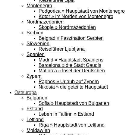
Reiseführer Split
Montenegro
Podgorica » Hauptstadt von Montenegro
Kotor » Im Norden von Montenegro
Nordmazedonien
Skopje » Nordmazedonien
Serbien
Belgrad » Faszination Serbien
Slowenien
Reiseführer Ljubljana
Spanien
Madrid » Hauptstadt Spaniens
Barcelona » die Stadt Gaudis
Mallorca » Insel der Deutschen
Zypern
Paphos » Urlaub auf Zypern
Nikosia » die geteilte Hauptstadt
Osteuropa
Bulgarien
Sofia » Hauptstadt von Bulgarien
Estland
Leben in Tallinn » Estland
Lettland
Riga » Hauptstadt von Lettland
Moldawien