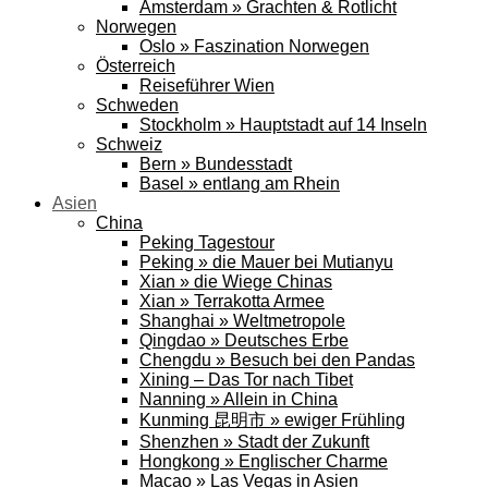
Amsterdam » Grachten & Rotlicht
Norwegen
Oslo » Faszination Norwegen
Österreich
Reiseführer Wien
Schweden
Stockholm » Hauptstadt auf 14 Inseln
Schweiz
Bern » Bundesstadt
Basel » entlang am Rhein
Asien
China
Peking Tagestour
Peking » die Mauer bei Mutianyu
Xian » die Wiege Chinas
Xian » Terrakotta Armee
Shanghai » Weltmetropole
Qingdao » Deutsches Erbe
Chengdu » Besuch bei den Pandas
Xining – Das Tor nach Tibet
Nanning » Allein in China
Kunming 昆明市 » ewiger Frühling
Shenzhen » Stadt der Zukunft
Hongkong » Englischer Charme
Macao » Las Vegas in Asien