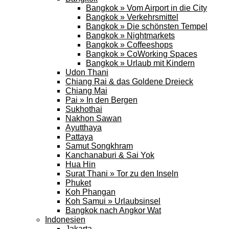
Bangkok » Vom Airport in die City
Bangkok » Verkehrsmittel
Bangkok » Die schönsten Tempel
Bangkok » Nightmarkets
Bangkok » Coffeeshops
Bangkok » CoWorking Spaces
Bangkok » Urlaub mit Kindern
Udon Thani
Chiang Rai & das Goldene Dreieck
Chiang Mai
Pai » In den Bergen
Sukhothai
Nakhon Sawan
Ayutthaya
Pattaya
Samut Songkhram
Kanchanaburi & Sai Yok
Hua Hin
Surat Thani » Tor zu den Inseln
Phuket
Koh Phangan
Koh Samui » Urlaubsinsel
Bangkok nach Angkor Wat
Indonesien
Jakarta