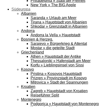
Philadelphia » Stadt der Freiheit
New York » The BIG Apple
Südeuropa
Albanien
Saranda » Urlaub am Meer
Tirana » Hauptstadt von Albanien
Shkodar » Grenzstadt in Albanien
Andorra
Andorra la Vella » Hauptstadt
Bosnien & Herzeg.
Sarajevo » Bürgerkrieg & Attentat
Mostar » die geteilte Stadt
Griechenland
Athen » Hauptstadt der Antike
Thessaloniki » Hafenstadt am Meer
Korfu » Lieblingsinsel von Sissi
Kosovo
Pristina » Kosovos Hauptstadt
Prizren » Provinzstadt im Kosovo
Mitrovica » Stadt der Spannungen
Kroatien
Zagreb » Hauptstadt von Kroatien
Reiseführer Split
Montenegro
Podgorica » Hauptstadt von Montenegro