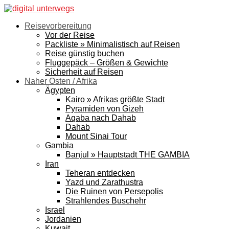
Reisevorbereitung
Vor der Reise
Packliste » Minimalistisch auf Reisen
Reise günstig buchen
Fluggepäck – Größen & Gewichte
Sicherheit auf Reisen
Naher Osten / Afrika
Ägypten
Kairo » Afrikas größte Stadt
Pyramiden von Gizeh
Aqaba nach Dahab
Dahab
Mount Sinai Tour
Gambia
Banjul » Hauptstadt THE GAMBIA
Iran
Teheran entdecken
Yazd und Zarathustra
Die Ruinen von Persepolis
Strahlendes Buschehr
Israel
Jordanien
Kuwait