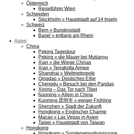
Österreich
Reiseführer Wien
Schweden
Stockholm » Hauptstadt auf 14 Inseln
Schweiz
Bern » Bundesstadt
Basel » entlang am Rhein
Asien
China
Peking Tagestour
Peking » die Mauer bei Mutianyu
Xian » die Wiege Chinas
Xian » Terrakotta Armee
Shanghai » Weltmetropole
Qingdao » Deutsches Erbe
Chengdu » Besuch bei den Pandas
Xining – Das Tor nach Tibet
Nanning » Allein in China
Kunming 昆明市 » ewiger Frühling
Shenzhen » Stadt der Zukunft
Hongkong » Englischer Charme
Macao » Las Vegas in Asien
Taipei » Hauptstadt von Taiwan
Hongkong
Hongkong » Sonderverwaltungszone