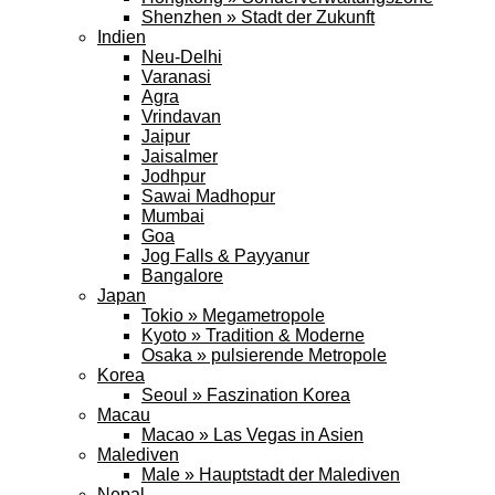
Shenzhen » Stadt der Zukunft
Indien
Neu-Delhi
Varanasi
Agra
Vrindavan
Jaipur
Jaisalmer
Jodhpur
Sawai Madhopur
Mumbai
Goa
Jog Falls & Payyanur
Bangalore
Japan
Tokio » Megametropole
Kyoto » Tradition & Moderne
Osaka » pulsierende Metropole
Korea
Seoul » Faszination Korea
Macau
Macao » Las Vegas in Asien
Malediven
Male » Hauptstadt der Malediven
Nepal