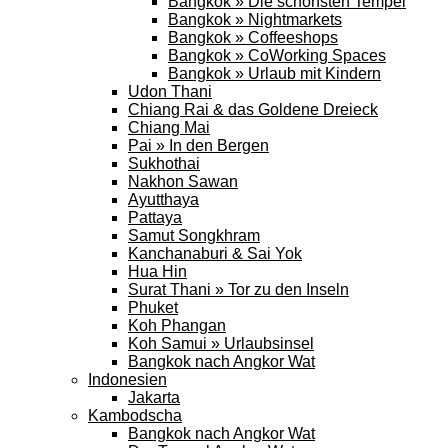
Bangkok » Die schönsten Tempel
Bangkok » Nightmarkets
Bangkok » Coffeeshops
Bangkok » CoWorking Spaces
Bangkok » Urlaub mit Kindern
Udon Thani
Chiang Rai & das Goldene Dreieck
Chiang Mai
Pai » In den Bergen
Sukhothai
Nakhon Sawan
Ayutthaya
Pattaya
Samut Songkhram
Kanchanaburi & Sai Yok
Hua Hin
Surat Thani » Tor zu den Inseln
Phuket
Koh Phangan
Koh Samui » Urlaubsinsel
Bangkok nach Angkor Wat
Indonesien
Jakarta
Kambodscha
Bangkok nach Angkor Wat