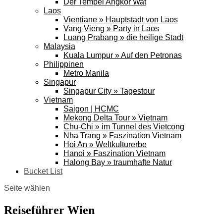
Der Tempel Angkor Wat
Laos
Vientiane » Hauptstadt von Laos
Vang Vieng » Party in Laos
Luang Prabang » die heilige Stadt
Malaysia
Kuala Lumpur » Auf den Petronas
Philippinen
Metro Manila
Singapur
Singapur City » Tagestour
Vietnam
Saigon | HCMC
Mekong Delta Tour » Vietnam
Chu-Chi » im Tunnel des Vietcong
Nha Trang » Faszination Vietnam
Hoi An » Weltkulturerbe
Hanoi » Faszination Vietnam
Halong Bay » traumhafte Natur
Bucket List
Seite wählen
Reiseführer Wien