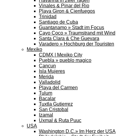
Havanna in zwei Tagen
Vinales & Pinar del Rio
Playa Giron & Cienfuegos
Trinidad
Santiago de Cuba
Guantanamo » Stadt im Focus
Cayo Coco » Traumstrand mit Wind
Santa Clara & Che Guevara
Varadero » Hochburg der Touristen
Mexiko
CDMX | Mexiko City
Puebla » pueblo magico
Cancun
Isla Mujeres
Merida
Valladolid
Playa del Carmen
Tulum
Bacalar
Tuxtla Gutierrez
San Cristobal
Izamal
Uxmal & Ruta Puuc
USA
Washington D.C.» Im Herz der USA