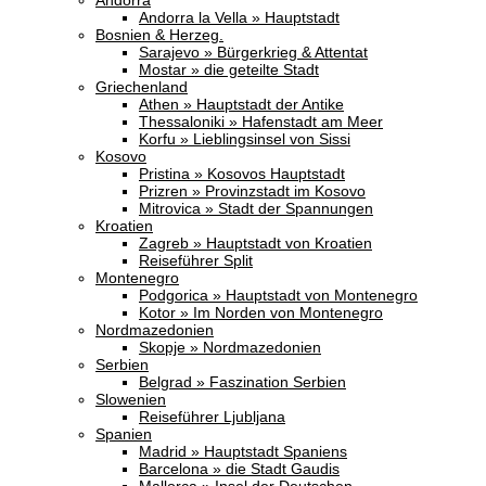
Andorra
Andorra la Vella » Hauptstadt
Bosnien & Herzeg.
Sarajevo » Bürgerkrieg & Attentat
Mostar » die geteilte Stadt
Griechenland
Athen » Hauptstadt der Antike
Thessaloniki » Hafenstadt am Meer
Korfu » Lieblingsinsel von Sissi
Kosovo
Pristina » Kosovos Hauptstadt
Prizren » Provinzstadt im Kosovo
Mitrovica » Stadt der Spannungen
Kroatien
Zagreb » Hauptstadt von Kroatien
Reiseführer Split
Montenegro
Podgorica » Hauptstadt von Montenegro
Kotor » Im Norden von Montenegro
Nordmazedonien
Skopje » Nordmazedonien
Serbien
Belgrad » Faszination Serbien
Slowenien
Reiseführer Ljubljana
Spanien
Madrid » Hauptstadt Spaniens
Barcelona » die Stadt Gaudis