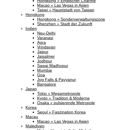
Hongkong » Englischer Charme
Macao » Las Vegas in Asien
Taipei » Hauptstadt von Taiwan
Hongkong
Hongkong » Sonderverwaltungszone
Shenzhen » Stadt der Zukunft
Indien
Neu-Delhi
Varanasi
Agra
Vrindavan
Jaipur
Jaisalmer
Jodhpur
Sawai Madhopur
Mumbai
Goa
Jog Falls & Payyanur
Bangalore
Japan
Tokio » Megametropole
Kyoto » Tradition & Moderne
Osaka » pulsierende Metropole
Korea
Seoul » Faszination Korea
Macau
Macao » Las Vegas in Asien
Malediven