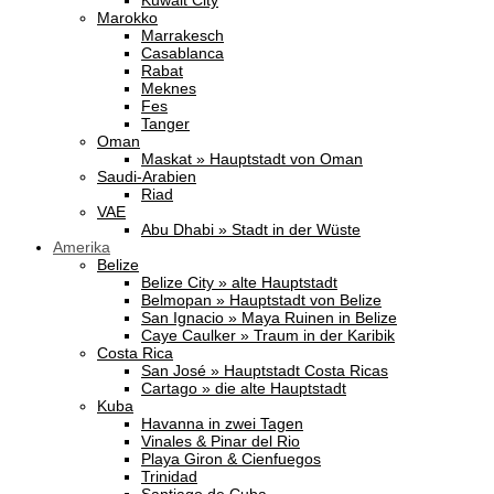
Kuwait City
Marokko
Marrakesch
Casablanca
Rabat
Meknes
Fes
Tanger
Oman
Maskat » Hauptstadt von Oman
Saudi-Arabien
Riad
VAE
Abu Dhabi » Stadt in der Wüste
Amerika
Belize
Belize City » alte Hauptstadt
Belmopan » Hauptstadt von Belize
San Ignacio » Maya Ruinen in Belize
Caye Caulker » Traum in der Karibik
Costa Rica
San José » Hauptstadt Costa Ricas
Cartago » die alte Hauptstadt
Kuba
Havanna in zwei Tagen
Vinales & Pinar del Rio
Playa Giron & Cienfuegos
Trinidad