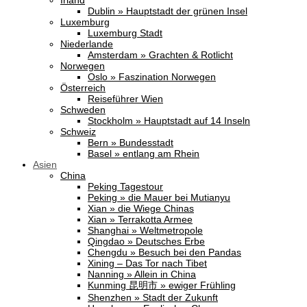
Irland
Dublin » Hauptstadt der grünen Insel
Luxemburg
Luxemburg Stadt
Niederlande
Amsterdam » Grachten & Rotlicht
Norwegen
Oslo » Faszination Norwegen
Österreich
Reiseführer Wien
Schweden
Stockholm » Hauptstadt auf 14 Inseln
Schweiz
Bern » Bundesstadt
Basel » entlang am Rhein
Asien
China
Peking Tagestour
Peking » die Mauer bei Mutianyu
Xian » die Wiege Chinas
Xian » Terrakotta Armee
Shanghai » Weltmetropole
Qingdao » Deutsches Erbe
Chengdu » Besuch bei den Pandas
Xining – Das Tor nach Tibet
Nanning » Allein in China
Kunming 昆明市 » ewiger Frühling
Shenzhen » Stadt der Zukunft