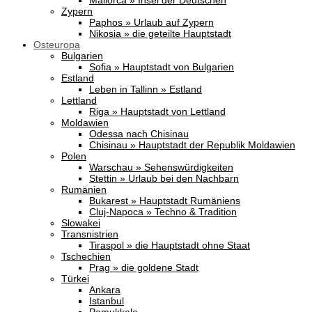
Mallorca » Insel der Deutschen
Zypern
Paphos » Urlaub auf Zypern
Nikosia » die geteilte Hauptstadt
Osteuropa
Bulgarien
Sofia » Hauptstadt von Bulgarien
Estland
Leben in Tallinn » Estland
Lettland
Riga » Hauptstadt von Lettland
Moldawien
Odessa nach Chisinau
Chisinau » Hauptstadt der Republik Moldawien
Polen
Warschau » Sehenswürdigkeiten
Stettin » Urlaub bei den Nachbarn
Rumänien
Bukarest » Hauptstadt Rumäniens
Cluj-Napoca » Techno & Tradition
Slowakei
Transnistrien
Tiraspol » die Hauptstadt ohne Staat
Tschechien
Prag » die goldene Stadt
Türkei
Ankara
Istanbul