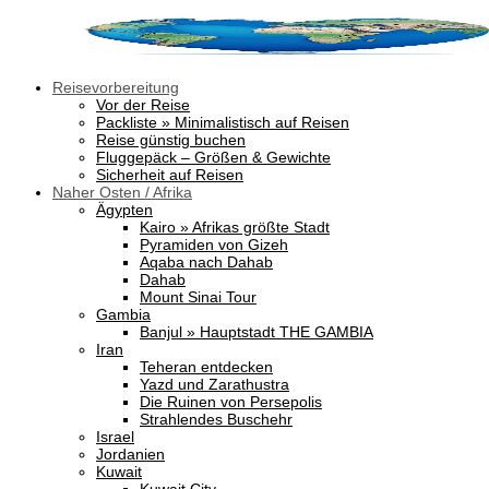
Reisevorbereitung
Vor der Reise
Packliste » Minimalistisch auf Reisen
Reise günstig buchen
Fluggepäck – Größen & Gewichte
Sicherheit auf Reisen
Naher Osten / Afrika
Ägypten
Kairo » Afrikas größte Stadt
Pyramiden von Gizeh
Aqaba nach Dahab
Dahab
Mount Sinai Tour
Gambia
Banjul » Hauptstadt THE GAMBIA
Iran
Teheran entdecken
Yazd und Zarathustra
Die Ruinen von Persepolis
Strahlendes Buschehr
Israel
Jordanien
Kuwait