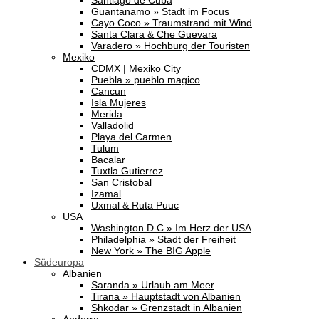
Santiago de Cuba
Guantanamo » Stadt im Focus
Cayo Coco » Traumstrand mit Wind
Santa Clara & Che Guevara
Varadero » Hochburg der Touristen
Mexiko
CDMX | Mexiko City
Puebla » pueblo magico
Cancun
Isla Mujeres
Merida
Valladolid
Playa del Carmen
Tulum
Bacalar
Tuxtla Gutierrez
San Cristobal
Izamal
Uxmal & Ruta Puuc
USA
Washington D.C.» Im Herz der USA
Philadelphia » Stadt der Freiheit
New York » The BIG Apple
Südeuropa
Albanien
Saranda » Urlaub am Meer
Tirana » Hauptstadt von Albanien
Shkodar » Grenzstadt in Albanien