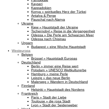
Pamukkale
Kayseri
Kappadokien
Konya » spirituelles Herz der Türkei
Antalya & Perge
Pauschal nach Alanya
Ukraine
Kiew » Hauptstadt der Ukraine
Tschernobyl » Reise in die Vergangenheit
Odessa » Die Perle am Schwarzen Meer
Odessa nach Chisinau
Ungarn
Budapest » eine Woche Hauptstadt
Westeuropa
Belgien
Brüssel » Hauptstadt Europas
Deutschland
Berlin » immer eine Reise wert
Potsdam » UNESCO Weltkulturerbe
Hamburg » meine Perle
Leipzig » das neue Berlin
Malerweg » Wandern in Deutschland
Finnland
Helsinki » Hauptstadt des Nordens
Frankreich
Paris » Stadt der Liebe
Toulouse » die rosa Stadt
Lyon » Stadt der Seidenweber