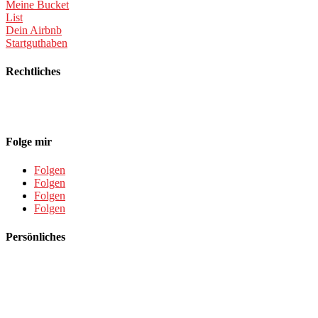
Meine Bucket
List
Dein Airbnb
Startguthaben
Rechtliches
Datenschutz
Impressum
Folge mir
Folgen
Folgen
Folgen
Folgen
Persönliches
Über mich
Meine Reisevorbereitung
Meine Bucket List
Meine persönliche Packliste