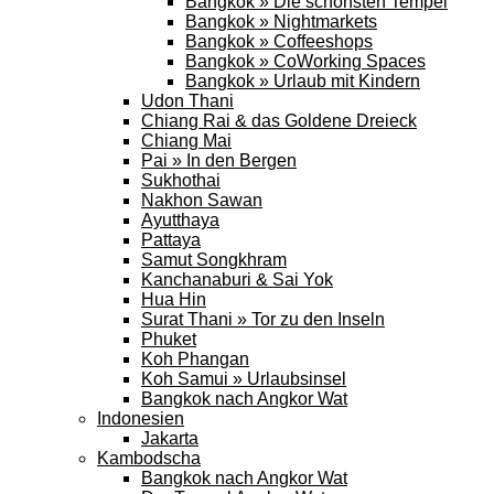
Bangkok » Die schönsten Tempel
Bangkok » Nightmarkets
Bangkok » Coffeeshops
Bangkok » CoWorking Spaces
Bangkok » Urlaub mit Kindern
Udon Thani
Chiang Rai & das Goldene Dreieck
Chiang Mai
Pai » In den Bergen
Sukhothai
Nakhon Sawan
Ayutthaya
Pattaya
Samut Songkhram
Kanchanaburi & Sai Yok
Hua Hin
Surat Thani » Tor zu den Inseln
Phuket
Koh Phangan
Koh Samui » Urlaubsinsel
Bangkok nach Angkor Wat
Indonesien
Jakarta
Kambodscha
Bangkok nach Angkor Wat