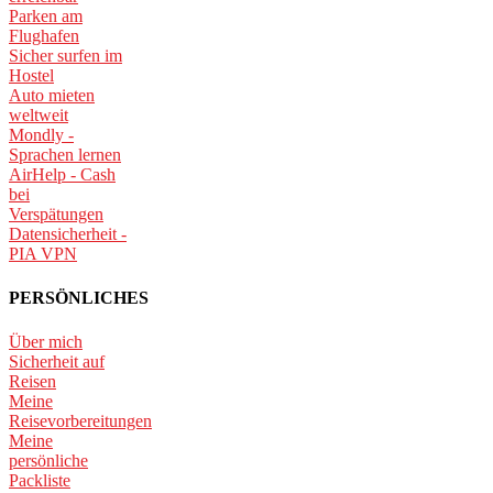
Parken am
Flughafen
Sicher surfen im
Hostel
Auto mieten
weltweit
Mondly -
Sprachen lernen
AirHelp - Cash
bei
Verspätungen
Datensicherheit -
PIA VPN
PERSÖNLICHES
Über mich
Sicherheit auf
Reisen
Meine
Reisevorbereitungen
Meine
persönliche
Packliste