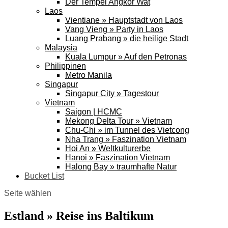
Der Tempel Angkor Wat
Laos
Vientiane » Hauptstadt von Laos
Vang Vieng » Party in Laos
Luang Prabang » die heilige Stadt
Malaysia
Kuala Lumpur » Auf den Petronas
Philippinen
Metro Manila
Singapur
Singapur City » Tagestour
Vietnam
Saigon | HCMC
Mekong Delta Tour » Vietnam
Chu-Chi » im Tunnel des Vietcong
Nha Trang » Faszination Vietnam
Hoi An » Weltkulturerbe
Hanoi » Faszination Vietnam
Halong Bay » traumhafte Natur
Bucket List
Seite wählen
Estland » Reise ins Baltikum