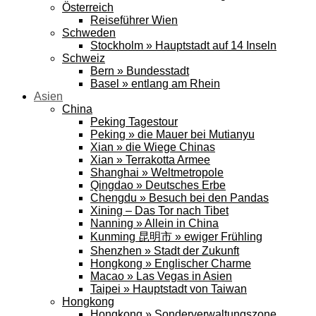
Österreich
Reiseführer Wien
Schweden
Stockholm » Hauptstadt auf 14 Inseln
Schweiz
Bern » Bundesstadt
Basel » entlang am Rhein
Asien
China
Peking Tagestour
Peking » die Mauer bei Mutianyu
Xian » die Wiege Chinas
Xian » Terrakotta Armee
Shanghai » Weltmetropole
Qingdao » Deutsches Erbe
Chengdu » Besuch bei den Pandas
Xining – Das Tor nach Tibet
Nanning » Allein in China
Kunming 昆明市 » ewiger Frühling
Shenzhen » Stadt der Zukunft
Hongkong » Englischer Charme
Macao » Las Vegas in Asien
Taipei » Hauptstadt von Taiwan
Hongkong
Hongkong » Sonderverwaltungszone