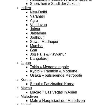
Shenzhen » Stadt der Zukunft
Indien
Neu-Delhi
Varanasi
Agra
Vrindavan
Jaipur
Jaisalmer
Jodhpur
Sawai Madhopur
Mumbai
Goa
Jog Falls & Payyanur
Bangalore
Japan
Tokio » Megametropole
Kyoto » Tradition & Moderne
Osaka » pulsierende Metropole
Korea
Seoul » Faszination Korea
Macau
Macao » Las Vegas in Asien
Malediven
Male » Hauptstadt der Malediven
Nepal