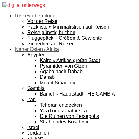
Reisevorbereitung
Vor der Reise
Packliste » Minimalistisch auf Reisen
Reise günstig buchen
Fluggepäck – Größen & Gewichte
Sicherheit auf Reisen
Naher Osten / Afrika
Ägypten
Kairo » Afrikas größte Stadt
Pyramiden von Gizeh
Aqaba nach Dahab
Dahab
Mount Sinai Tour
Gambia
Banjul » Hauptstadt THE GAMBIA
Iran
Teheran entdecken
Yazd und Zarathustra
Die Ruinen von Persepolis
Strahlendes Buschehr
Israel
Jordanien
Kuwait