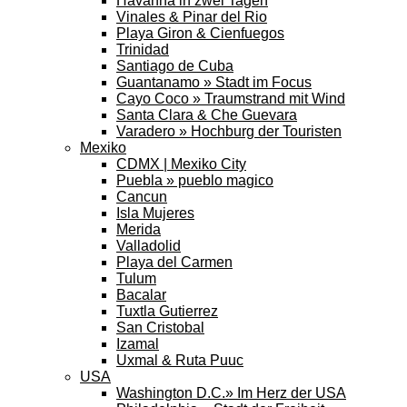
Havanna in zwei Tagen
Vinales & Pinar del Rio
Playa Giron & Cienfuegos
Trinidad
Santiago de Cuba
Guantanamo » Stadt im Focus
Cayo Coco » Traumstrand mit Wind
Santa Clara & Che Guevara
Varadero » Hochburg der Touristen
Mexiko
CDMX | Mexiko City
Puebla » pueblo magico
Cancun
Isla Mujeres
Merida
Valladolid
Playa del Carmen
Tulum
Bacalar
Tuxtla Gutierrez
San Cristobal
Izamal
Uxmal & Ruta Puuc
USA
Washington D.C.» Im Herz der USA