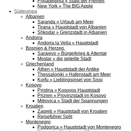
Philadelphia » Stadt der Freiheit
New York » The BIG Apple
Südeuropa
Albanien
Saranda » Urlaub am Meer
Tirana » Hauptstadt von Albanien
Shkodar » Grenzstadt in Albanien
Andorra
Andorra la Vella » Hauptstadt
Bosnien & Herzeg.
Sarajevo » Bürgerkrieg & Attentat
Mostar » die geteilte Stadt
Griechenland
Athen » Hauptstadt der Antike
Thessaloniki » Hafenstadt am Meer
Korfu » Lieblingsinsel von Sissi
Kosovo
Pristina » Kosovos Hauptstadt
Prizren » Provinzstadt im Kosovo
Mitrovica » Stadt der Spannungen
Kroatien
Zagreb » Hauptstadt von Kroatien
Reiseführer Split
Montenegro
Podgorica » Hauptstadt von Montenegro