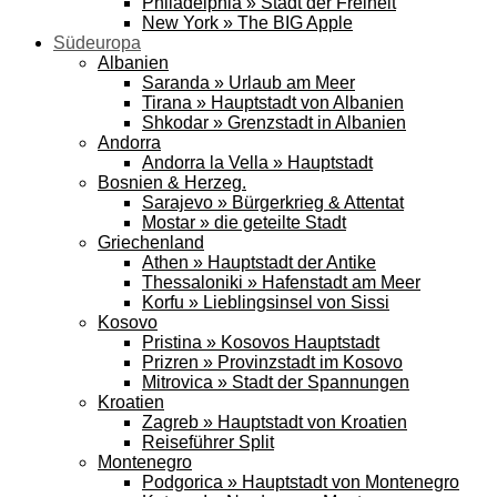
Philadelphia » Stadt der Freiheit
New York » The BIG Apple
Südeuropa
Albanien
Saranda » Urlaub am Meer
Tirana » Hauptstadt von Albanien
Shkodar » Grenzstadt in Albanien
Andorra
Andorra la Vella » Hauptstadt
Bosnien & Herzeg.
Sarajevo » Bürgerkrieg & Attentat
Mostar » die geteilte Stadt
Griechenland
Athen » Hauptstadt der Antike
Thessaloniki » Hafenstadt am Meer
Korfu » Lieblingsinsel von Sissi
Kosovo
Pristina » Kosovos Hauptstadt
Prizren » Provinzstadt im Kosovo
Mitrovica » Stadt der Spannungen
Kroatien
Zagreb » Hauptstadt von Kroatien
Reiseführer Split
Montenegro
Podgorica » Hauptstadt von Montenegro