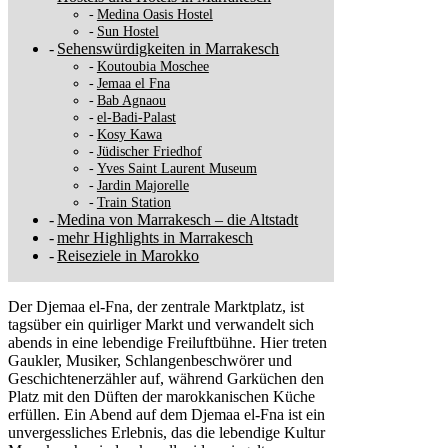
Medina Oasis Hostel
Sun Hostel
Sehenswürdigkeiten in Marrakesch
Koutoubia Moschee
Jemaa el Fna
Bab Agnaou
el-Badi-Palast
Kosy Kawa
Jüdischer Friedhof
Yves Saint Laurent Museum
Jardin Majorelle
Train Station
Medina von Marrakesch – die Altstadt
mehr Highlights in Marrakesch
Reiseziele in Marokko
Der Djemaa el-Fna, der zentrale Marktplatz, ist
tagsüber ein quirliger Markt und verwandelt sich
abends in eine lebendige Freiluftbühne. Hier treten
Gaukler, Musiker, Schlangenbeschwörer und
Geschichtenerzähler auf, während Garküchen den
Platz mit den Düften der marokkanischen Küche
erfüllen. Ein Abend auf dem Djemaa el-Fna ist ein
unvergessliches Erlebnis, das die lebendige Kultur