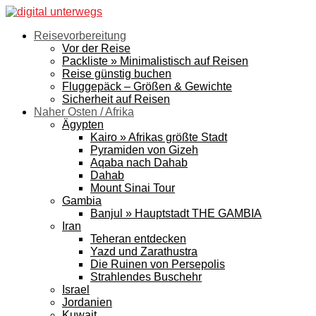
Reisevorbereitung
Vor der Reise
Packliste » Minimalistisch auf Reisen
Reise günstig buchen
Fluggepäck – Größen & Gewichte
Sicherheit auf Reisen
Naher Osten / Afrika
Ägypten
Kairo » Afrikas größte Stadt
Pyramiden von Gizeh
Aqaba nach Dahab
Dahab
Mount Sinai Tour
Gambia
Banjul » Hauptstadt THE GAMBIA
Iran
Teheran entdecken
Yazd und Zarathustra
Die Ruinen von Persepolis
Strahlendes Buschehr
Israel
Jordanien
Kuwait