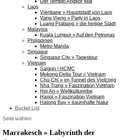
Der Tempel Angkor Wat
Laos
Vientiane » Hauptstadt von Laos
Vang Vieng » Party in Laos
Luang Prabang » die heilige Stadt
Malaysia
Kuala Lumpur » Auf den Petronas
Philippinen
Metro Manila
Singapur
Singapur City » Tagestour
Vietnam
Saigon | HCMC
Mekong Delta Tour » Vietnam
Chu-Chi » im Tunnel des Vietcong
Nha Trang » Faszination Vietnam
Hoi An » Weltkulturerbe
Hanoi » Faszination Vietnam
Halong Bay » traumhafte Natur
Bucket List
Seite wählen
Marrakesch » Labyrinth der