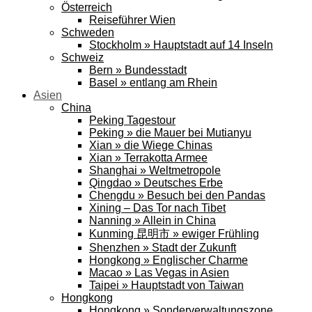
Österreich
Reiseführer Wien
Schweden
Stockholm » Hauptstadt auf 14 Inseln
Schweiz
Bern » Bundesstadt
Basel » entlang am Rhein
Asien
China
Peking Tagestour
Peking » die Mauer bei Mutianyu
Xian » die Wiege Chinas
Xian » Terrakotta Armee
Shanghai » Weltmetropole
Qingdao » Deutsches Erbe
Chengdu » Besuch bei den Pandas
Xining – Das Tor nach Tibet
Nanning » Allein in China
Kunming 昆明市 » ewiger Frühling
Shenzhen » Stadt der Zukunft
Hongkong » Englischer Charme
Macao » Las Vegas in Asien
Taipei » Hauptstadt von Taiwan
Hongkong
Hongkong » Sonderverwaltungszone