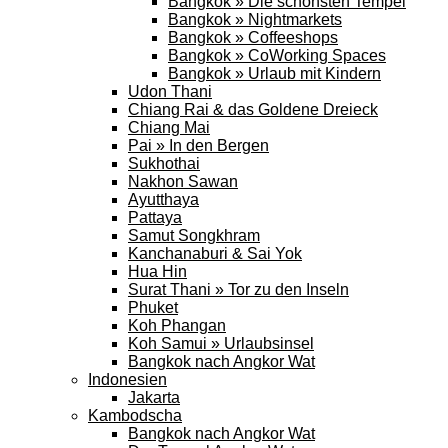
Bangkok » Die schönsten Tempel
Bangkok » Nightmarkets
Bangkok » Coffeeshops
Bangkok » CoWorking Spaces
Bangkok » Urlaub mit Kindern
Udon Thani
Chiang Rai & das Goldene Dreieck
Chiang Mai
Pai » In den Bergen
Sukhothai
Nakhon Sawan
Ayutthaya
Pattaya
Samut Songkhram
Kanchanaburi & Sai Yok
Hua Hin
Surat Thani » Tor zu den Inseln
Phuket
Koh Phangan
Koh Samui » Urlaubsinsel
Bangkok nach Angkor Wat
Indonesien
Jakarta
Kambodscha
Bangkok nach Angkor Wat