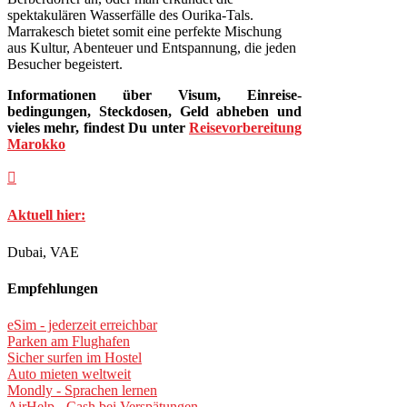
spektakulären Wasserfälle des Ourika-Tals.
Marrakesch bietet somit eine perfekte Mischung
aus Kultur, Abenteuer und Entspannung, die jeden
Besucher begeistert.
Informationen über Visum, Einreise­
bedingungen, Steckdosen, Geld ab­heben und
vieles mehr, findest Du unter
Reisevorbereitung
Marokko

Aktuell hier:
Dubai, VAE
Empfehlungen
eSim - jederzeit erreichbar
Parken am Flughafen
Sicher surfen im Hostel
Auto mieten weltweit
Mondly - Sprachen lernen
AirHelp - Cash bei Verspätungen