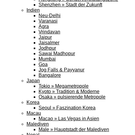
Shenzhen » Stadt der Zukunft
Indien
Neu-Delhi
Varanasi
Agra
Vrindavan
Jaipur
Jaisalmer
Jodhpur
Sawai Madhopur
Mumbai
Goa
Jog Falls & Payyanur
Bangalore
Japan
Tokio » Megametropole
Kyoto » Tradition & Moderne
Osaka » pulsierende Metropole
Korea
Seoul » Faszination Korea
Macau
Macao » Las Vegas in Asien
Malediven
Male » Hauptstadt der Malediven
Nepal