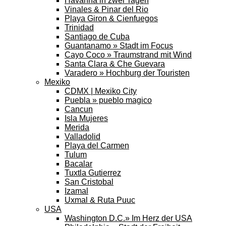
Havanna in zwei Tagen
Vinales & Pinar del Rio
Playa Giron & Cienfuegos
Trinidad
Santiago de Cuba
Guantanamo » Stadt im Focus
Cayo Coco » Traumstrand mit Wind
Santa Clara & Che Guevara
Varadero » Hochburg der Touristen
Mexiko
CDMX | Mexiko City
Puebla » pueblo magico
Cancun
Isla Mujeres
Merida
Valladolid
Playa del Carmen
Tulum
Bacalar
Tuxtla Gutierrez
San Cristobal
Izamal
Uxmal & Ruta Puuc
USA
Washington D.C.» Im Herz der USA