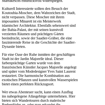
Marrakeschs eindrucksvoll widerspiegelt.
Kulturell Interessierte sollten den Besuch der
Koutoubia-Moschee, dem Wahrzeichen der Stadt,
nicht verpassen. Diese Moschee mit ihrem
imposanten Minarett ist ein Meisterwerk
islamischer Architektur. Ebenfalls sehenswert sind
der Bahia-Palast, der mit seinen kunstvoll
verzierten Räumen und prächtigen Gärten
beeindruckt, sowie der Saadier-Gräber, die eine
faszinierende Reise in die Geschichte der Saadier-
Dynastie bieten.
Für eine Oase der Ruhe inmitten der geschäftigen
Stadt ist der Jardin Majorelle ideal. Dieser
farbenprächtige Garten wurde von dem
französischen Künstler Jacques Majorelle angelegt
und später vom Modedesigner Yves Saint Laurent
restauriert. Die harmonische Kombination aus
exotischen Pflanzen und kunstvollen Wasserspielen
bietet einen perfekten Rückzugsort.
Wer etwas Abenteuer sucht, kann einen Ausflug
ins nahegelegene Atlasgebirge unternehmen. Hier
bieten sich Wandertouren durch malerische
Berberdörfer an, oder man erkundet die