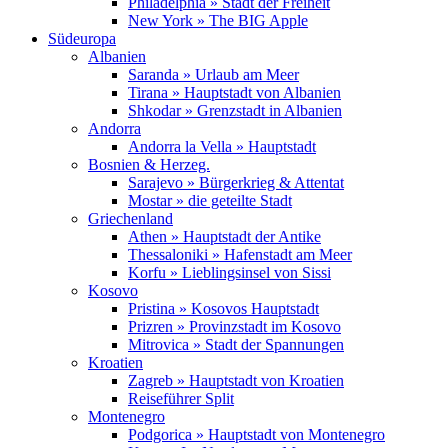
Philadelphia » Stadt der Freiheit
New York » The BIG Apple
Südeuropa
Albanien
Saranda » Urlaub am Meer
Tirana » Hauptstadt von Albanien
Shkodar » Grenzstadt in Albanien
Andorra
Andorra la Vella » Hauptstadt
Bosnien & Herzeg.
Sarajevo » Bürgerkrieg & Attentat
Mostar » die geteilte Stadt
Griechenland
Athen » Hauptstadt der Antike
Thessaloniki » Hafenstadt am Meer
Korfu » Lieblingsinsel von Sissi
Kosovo
Pristina » Kosovos Hauptstadt
Prizren » Provinzstadt im Kosovo
Mitrovica » Stadt der Spannungen
Kroatien
Zagreb » Hauptstadt von Kroatien
Reiseführer Split
Montenegro
Podgorica » Hauptstadt von Montenegro