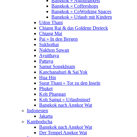
Bangkok » Nightmarkets
Bangkok » Coffeeshops
Bangkok » CoWorking Spaces
Bangkok » Urlaub mit Kindern
Udon Thani
Chiang Rai & das Goldene Dreieck
Chiang Mai
Pai » In den Bergen
Sukhothai
Nakhon Sawan
Ayutthaya
Pattaya
Samut Songkhram
Kanchanaburi & Sai Yok
Hua Hin
Surat Thani » Tor zu den Inseln
Phuket
Koh Phangan
Koh Samui » Urlaubsinsel
Bangkok nach Angkor Wat
Indonesien
Jakarta
Kambodscha
Bangkok nach Angkor Wat
Der Tempel Angkor Wat