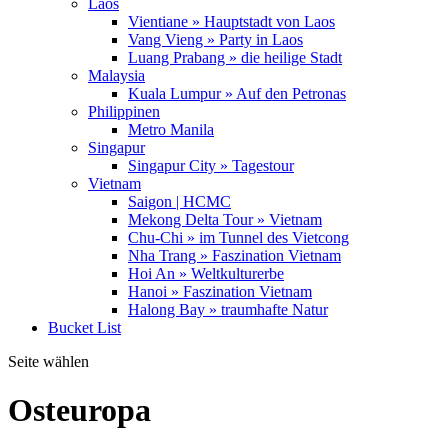
Laos
Vientiane » Hauptstadt von Laos
Vang Vieng » Party in Laos
Luang Prabang » die heilige Stadt
Malaysia
Kuala Lumpur » Auf den Petronas
Philippinen
Metro Manila
Singapur
Singapur City » Tagestour
Vietnam
Saigon | HCMC
Mekong Delta Tour » Vietnam
Chu-Chi » im Tunnel des Vietcong
Nha Trang » Faszination Vietnam
Hoi An » Weltkulturerbe
Hanoi » Faszination Vietnam
Halong Bay » traumhafte Natur
Bucket List
Seite wählen
Osteuropa