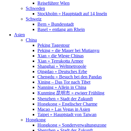
Reiseführer Wien
Schweden
Stockholm » Hauptstadt auf 14 Inseln
Schweiz
Bern » Bundesstadt
Basel » entlang am Rhein
Asien
China
Peking Tagestour
Peking » die Mauer bei Mutianyu
Xian » die Wiege Chinas
Xian » Terrakotta Armee
Shanghai » Weltmetropole
Qingdao » Deutsches Erbe
Chengdu » Besuch bei den Pandas
Xining – Das Tor nach Tibet
Nanning » Allein in China
Kunming 昆明市 » ewiger Frühling
Shenzhen » Stadt der Zukunft
Hongkong » Englischer Charme
Macao » Las Vegas in Asien
Taipei » Hauptstadt von Taiwan
Hongkong
Hongkong » Sonderverwaltungszone
Shenzhen » Stadt der Zukunft