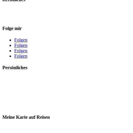
Datenschutz
Impressum
Folge mir
Folgen
Folgen
Folgen
Folgen
Persönliches
Über mich
Meine Reisevorbereitung
Meine Bucket List
Meine persönliche Packliste
Dein Airbnb Startguthaben
Meine Karte auf Reisen