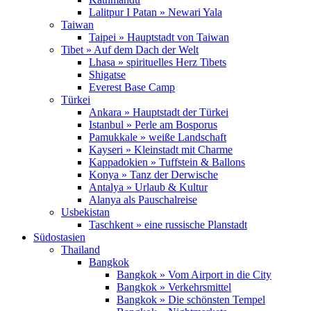
Lalitpur I Patan » Newari Yala
Taiwan
Taipei » Hauptstadt von Taiwan
Tibet » Auf dem Dach der Welt
Lhasa » spirituelles Herz Tibets
Shigatse
Everest Base Camp
Türkei
Ankara » Hauptstadt der Türkei
Istanbul » Perle am Bosporus
Pamukkale » weiße Landschaft
Kayseri » Kleinstadt mit Charme
Kappadokien » Tuffstein & Ballons
Konya » Tanz der Derwische
Antalya » Urlaub & Kultur
Alanya als Pauschalreise
Usbekistan
Taschkent » eine russische Planstadt
Südostasien
Thailand
Bangkok
Bangkok » Vom Airport in die City
Bangkok » Verkehrsmittel
Bangkok » Die schönsten Tempel