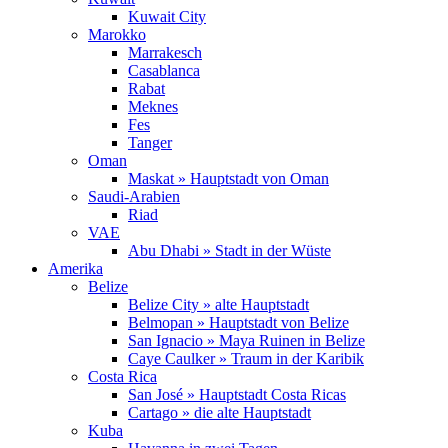
Kuwait City
Marokko
Marrakesch
Casablanca
Rabat
Meknes
Fes
Tanger
Oman
Maskat » Hauptstadt von Oman
Saudi-Arabien
Riad
VAE
Abu Dhabi » Stadt in der Wüste
Amerika
Belize
Belize City » alte Hauptstadt
Belmopan » Hauptstadt von Belize
San Ignacio » Maya Ruinen in Belize
Caye Caulker » Traum in der Karibik
Costa Rica
San José » Hauptstadt Costa Ricas
Cartago » die alte Hauptstadt
Kuba