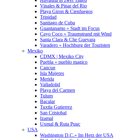
Havanna in zwei Tagen
Vinales & Pinar del Rio
Playa Giron & Cienfuegos
Trinidad
Santiago de Cuba
Guantanamo » Stadt im Focus
Cayo Coco » Traumstrand mit Wind
Santa Clara & Che Guevara
Varadero » Hochburg der Touristen
Mexiko
CDMX | Mexiko City
Puebla » pueblo magico
Cancun
Isla Mujeres
Merida
Valladolid
Playa del Carmen
Tulum
Bacalar
Tuxtla Gutierrez
San Cristobal
Izamal
Uxmal & Ruta Puuc
USA
Washington D.C.» Im Herz der USA