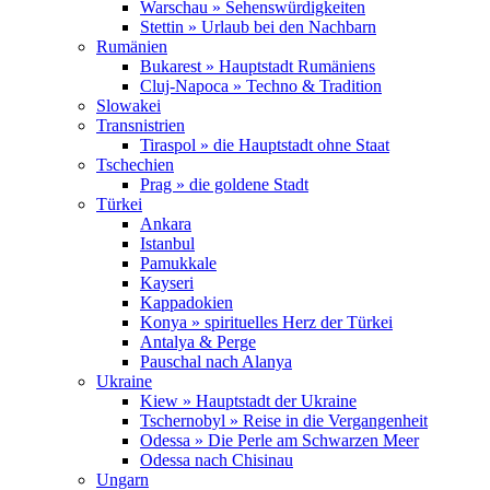
Warschau » Sehenswürdigkeiten
Stettin » Urlaub bei den Nachbarn
Rumänien
Bukarest » Hauptstadt Rumäniens
Cluj-Napoca » Techno & Tradition
Slowakei
Transnistrien
Tiraspol » die Hauptstadt ohne Staat
Tschechien
Prag » die goldene Stadt
Türkei
Ankara
Istanbul
Pamukkale
Kayseri
Kappadokien
Konya » spirituelles Herz der Türkei
Antalya & Perge
Pauschal nach Alanya
Ukraine
Kiew » Hauptstadt der Ukraine
Tschernobyl » Reise in die Vergangenheit
Odessa » Die Perle am Schwarzen Meer
Odessa nach Chisinau
Ungarn