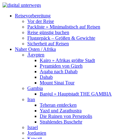
Reisevorbereitung
Vor der Reise
Packliste » Minimalistisch auf Reisen
Reise günstig buchen
Fluggepäck – Größen & Gewichte
Sicherheit auf Reisen
Naher Osten / Afrika
Ägypten
Kairo » Afrikas größte Stadt
Pyramiden von Gizeh
Aqaba nach Dahab
Dahab
Mount Sinai Tour
Gambia
Banjul » Hauptstadt THE GAMBIA
Iran
Teheran entdecken
Yazd und Zarathustra
Die Ruinen von Persepolis
Strahlendes Buschehr
Israel
Jordanien
Kuwait