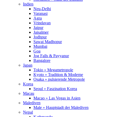
Indien
Neu-Delhi
Varanasi
Agra
Vrindavan
Jaipur
Jaisalmer
Jodhpur
Sawai Madhopur
Mumbai
Goa
Jog Falls & Payyanur
Bangalore
Japan
Tokio » Megametropole
Kyoto » Tradition & Moderne
Osaka » pulsierende Metropole
Korea
Seoul » Faszination Korea
Macau
Macao » Las Vegas in Asien
Malediven
Male » Hauptstadt der Malediven
Nepal
Kathmandu